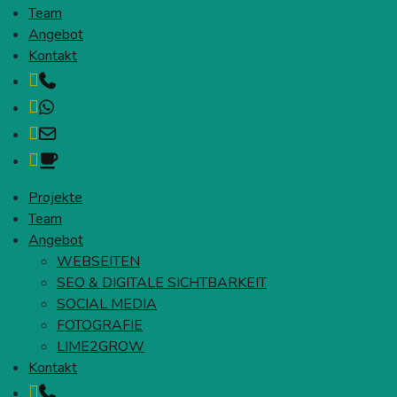
Team
Angebot
Kontakt
Telefon
WhatsApp
Mail
Kaffee
Projekte
Team
Angebot
WEBSEITEN
SEO & DIGITALE SICHTBARKEIT
SOCIAL MEDIA
FOTOGRAFIE
LIME2GROW
Kontakt
Telefon