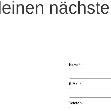
 deinen nächst
Name
*
E-Mail
*
Telefon