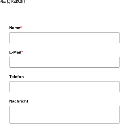
stagram
Linkedin
Name
*
E-Mail
*
Telefon
Nachricht